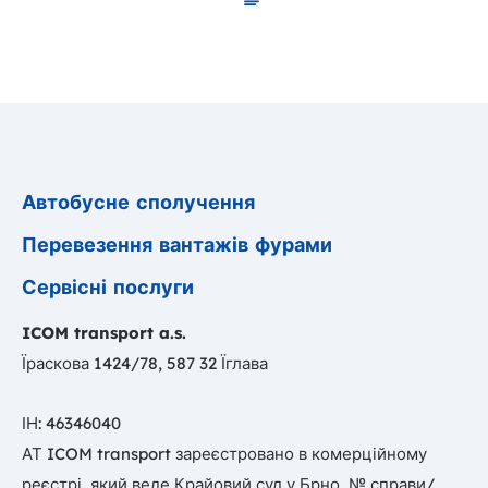
Автобусне сполучення
Перевезення вантажів фурами
Сервісні послуги
ICOM transport
a.s.
Їраскова 1424/78, 587 32 Їглава
ІН: 46346040
АТ ICOM transport зареєстровано в комерційному
реєстрі, який веде Крайовий суд у Брно, № справи/