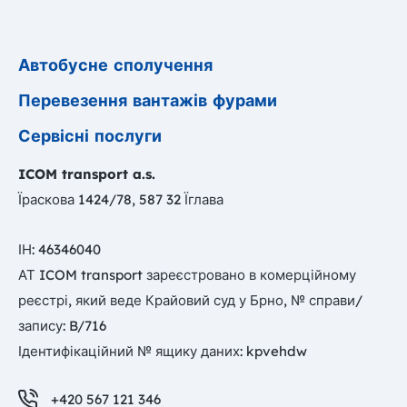
Автобусне сполучення
Перевезення вантажів фурами
Сервісні послуги
ICOM transport
a.s.
Їраскова 1424/78, 587 32 Їглава
ІН: 46346040
АТ ICOM transport зареєстровано в комерційному
реєстрі, який веде Крайовий суд у Брно, № справи/
запису: B/716
Ідентифікаційний № ящику даних: kpvehdw
+420 567 121 346