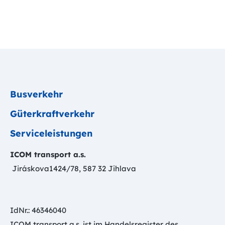
Busverkehr
Güterkraftverkehr
Serviceleistungen
ICOM transport a.s.
Jiráskova1424/78, 587 32 Jihlava
IdNr.: 46346040
ICOM transport a.s. ist im Handelsregister des