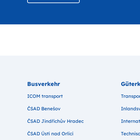
Busverkehr
Güterk
ICOM transport
Transpo
ČSAD Benešov
Inlands
ČSAD Jindřichův Hradec
Internat
ČSAD Ústí nad Orlicí
Technisc