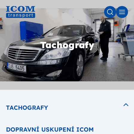
VYHLEDÁV
MEN
Tachografy
TACHOGRAFY
DOPRAVNÍ USKUPENÍ ICOM