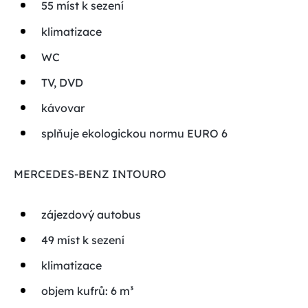
55 míst k sezení
klimatizace
WC
TV, DVD
kávovar
splňuje ekologickou normu EURO 6
MERCEDES-BENZ INTOURO
zájezdový autobus
49 míst k sezení
klimatizace
objem kufrů: 6 m³