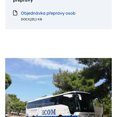
přepravy
Objednávka přepravy osob
DOCX;
|
33,1 KB