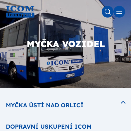
VYHLEDÁV
MEN
MYČKA VOZIDEL
MYČKA ÚSTÍ NAD ORLICÍ
DOPRAVNÍ USKUPENÍ ICOM