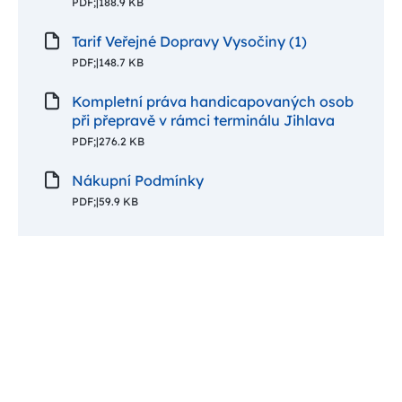
PDF;
|
188.9 KB
Tarif Veřejné Dopravy Vysočiny (1)
PDF;
|
148.7 KB
Kompletní práva handicapovaných osob
při přepravě v rámci terminálu Jihlava
PDF;
|
276.2 KB
Nákupní Podmínky
PDF;
|
59.9 KB